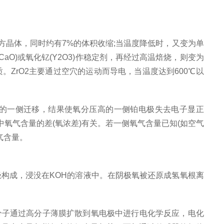
立方晶体，同时约有7%的体积收缩;当温度降低时，又变为单
aO)或氧化钇(Y2O3)作稳定剂，再经过高温焙烧，则变为
ZrO2主要通过空穴的运动而导电，当温度达到600℃以
的一侧迁移，结果使氧分压高的一侧铂电极失去电子显正
氧气含量的差(氧浓差)有关。若一侧氧气含量已知(如空气
气含量。
构成，浸没在KOH的溶液中。在阴极氧被还原成氢氧根离
分子通过高分子薄膜扩散到氧电极中进行电化学反应，电化