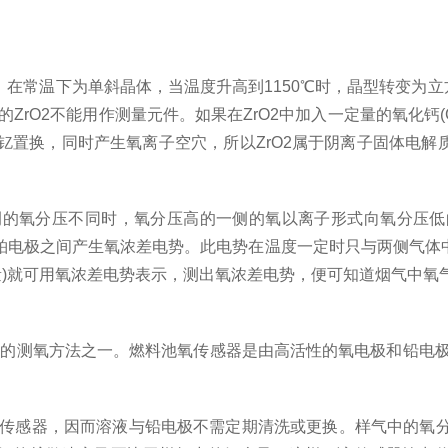
体。在常温下为单斜晶体，当温度升高到1150℃时，晶型转变为
ZrO2不能用作测量元件。如果在ZrO2中加入一定量的氧化钙(C
置换，同时产生氧离子空穴，所以ZrO2属于阴离子固体电解质。
侧的氧分压不同时，氧分压高的一侧的氧以离子形式向氧分压低
电极之间产生氧浓差电势。此电势在温度一定时只与两侧气体中
量)就可用氧浓差电势表示，测出氧浓差电势，便可知道烟气中氧
上的测氧方法之一。燃料池氧传感器是由高活性的氧电极和铅电极
入传感器，因而溶液与铅电极不需定期清洗或更换。样气中的氧