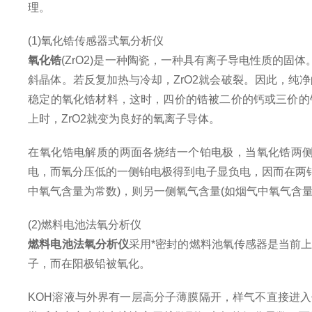
理。
(
1
)氧化锆传感器式氧分析仪
氧化锆
(ZrO2)是一种陶瓷，一种具有离子导电性质的固
斜晶体。若反复加热与冷却，ZrO2就会破裂。因此，纯净的
稳定的氧化锆材料，这时，四价的锆被二价的钙或三价的钇
上时，ZrO2就变为良好的氧离子导体。
在氧化锆电解质的两面各烧结一个铂电极，当氧化锆两
电，而氧分压低的一侧铂电极得到电子显负电，因而在两铂
中氧气含量为常数)，则另一侧氧气含量(如烟气中氧气含
(
2
)燃料电池法氧分析仪
燃料电池法氧分析仪
采用*密封的燃料池氧传感器是当前
子，而在阳极铅被氧化。
KOH溶液与外界有一层高分子薄膜隔开，样气不直接进