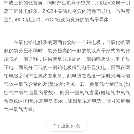
钙或三价的钇置换，同时产生氧离子空穴，所以ZrO2属于阴
离子固体电解质。ZrO2主要通过空穴的运动而导电，当温度
达到600℃以上时，ZrO2就变为良好的氧离子导体。
在氧化锆电解质的两面各烧结一个铂电极，当氧化锆两
侧的氧分压不同时，氧分压高的一侧的氧以离子形式向氧分
压低的一侧迁移，结果使氧分压高的一侧铂电极失去电子显
正电，而氧分压低的一侧铂电极得到电子显负电，因而在两
铂电极之间产生氧浓差电势。此电势在温度一定时只与两侧
气体中氧气含量的差(氧浓差)有关。若一侧氧气含量已知(如
空气中氧气含量为常数)，则另一侧氧气含量(如烟气中氧气
含量)就可用氧浓差电势表示，测出氧浓差电势，便可知道烟
气中氧气含量。
返回列表