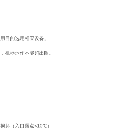
应用目的选用相应设备。
限，机器运作不能超出限。
池损坏（入口露点
<10
℃
）