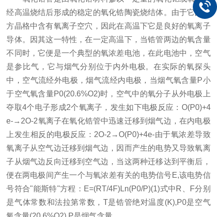
经高温烧结后形成的稳定的氧化锆陶瓷烧结体。由于它的立
方晶格中含有氧离子空穴，因此在高温下它是良好的氧离子
导体。因其这一特性，在一定高温下，当锆管两边的氧含量
不同时，它便是一个典型的氧浓差电池，在此电池中，空气
是参比气，它与烟气分别位于内外电极。在实际的氧探头
中，空气流经外电极，烟气流经内电极，当烟气氧含量P小
于空气氧含量P0(20.6%O2)时，空气中的氧分子从外电极上
夺取4个电子形成2个氧离子，发生如下电极反应：O(P0)+4
e-→2O-2氧离子在氧化锆管中迅速迁移到烟气边，在内电极
上发生相反的电极反应：2O-2→O(P0)+4e-由于氧浓差导致
氧离子从空气边迁移到烟气边，因而产生的电势又导致氧离
子从烟气边反向迁移到空气边，当这两种迁移达到平衡后，
便在两电极间产生一个与氧浓差有关的电势信号E,该电势信
号符合"能斯特"方程：E=(RT/4F)Ln(P0/P)(1)式中R、F分别
是气体常数和法拉第常数，T是锆管绝对温度(K),P0是空气
氧含量(20.6%O2),P是烟气含量。