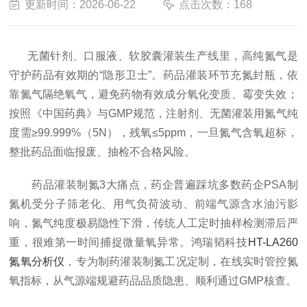
更新时间：2026-06-22
点击次数：168
无菌针剂、口服液、软胶囊灌装生产线里，高纯氮气是
守护药品有效期的“隐形卫士”。药品灌装环节充氮封瓶，依
靠氮气隔绝氧气，避免药物有效成分氧化变质、霉变失效；
按照《中国药典》与GMP规范，注射剂、无菌灌装用氮气纯
度需≥99.999%（5N），残氧≤5ppm，一旦氮气含氧超标，
整批药品面临报废、抽检不合格风险。
药品灌装制氮3大痛点，药企普遍踩坑多数药企PSA制
氮机受分子筛老化、用气负荷波动、前端气源含水油污影
响，氮气纯度极易隐性下滑，传统人工定时抽样检测滞后严
重，很难第一时间捕捉微量氧异常。鸿瑞韬科技
HT-LA260
氮氧分析仪
，专为制药灌装制氮工况定制，在线实时管控氮
氧指标，从气源端规避药品品质隐患、顺利通过GMP核查。