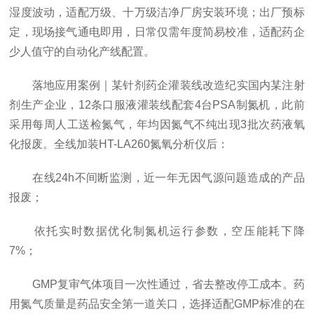
湿度波动，适配万级、十万级洁净厂房安装环境；出厂预标
定，现场接气通电即用，日常仅需年度简易校准，适配药企
少人值守的自动化产线配置。
落地应用案例｜某针剂药企灌装线改造纪实国内某注射
剂生产企业，12条口服液灌装线配套4台PSA制氮机，此前
采用每周人工送检氮气，年均因氮气不纯出现3批次药液氧
化报废。全线加装HT-LA260氮氧分析仪后：
在线24h不间断监测，近一年无因气源问题造成的产品
报废；
依托实时数据优化制氮机运行参数，空压能耗下降
7%；
GMP复审气体项目一次性通过，省去整改停工成本。药
用氮气质量是药品安全第一道关口，选择适配GMP标准的在