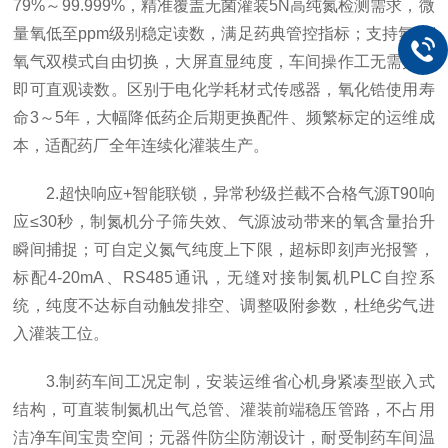
79%～99.999%，精准覆盖无菌灌装5N高纯氮检测需求，微
量氧低至ppm级别稳定读数，满足药典管控指标；支持氮气/
氧气双模式自由切换，大屏直显纯度，车间操作工无需换算
即可直观读数。区别于电化学耗材式传感器，氧化锆使用寿
命3～5年，大幅降低药企后期更换配件、频繁标定的运维成
本，适配药厂全年连续化灌装生产。
2.超快响应+智能联锁，异常秒级拦截不合格气源T90响
应≤30秒，制氮机分子筛失效、气源波动带来的氧含量抬升
瞬间捕捉；可自定义氮气纯度上下限，超标即刻声光报警，
标配4-20mA、RS485通讯，无缝对接制氮机PLC自控系
统，纯度不达标自动触发排空、调整吸附参数，杜绝劣气进
入灌装工位。
3.制药车间工况定制，安装运维省心机身紧凑型嵌入式
结构，可直装制氮机出气总管、灌装前端稳压管路，不占用
洁净车间宝贵空间；元器件防尘防潮设计，耐受制药车间温