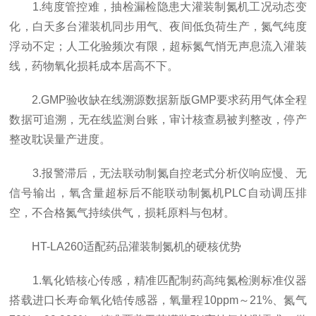
1.纯度管控难，抽检漏检隐患大灌装制氮机工况动态变
化，白天多台灌装机同步用气、夜间低负荷生产，氮气纯度
浮动不定；人工化验频次有限，超标氮气悄无声息流入灌装
线，药物氧化损耗成本居高不下。
2.GMP验收缺在线溯源数据新版GMP要求药用气体全程
数据可追溯，无在线监测台账，审计核查易被判整改，停产
整改耽误量产进度。
3.报警滞后，无法联动制氮自控老式分析仪响应慢、无
信号输出，氧含量超标后不能联动制氮机PLC自动调压排
空，不合格氮气持续供气，损耗原料与包材。
HT-LA260适配药品灌装制氮机的硬核优势
1.氧化锆核心传感，精准匹配制药高纯氮检测标准仪器
搭载进口长寿命氧化锆传感器，氧量程10ppm～21%、氮气