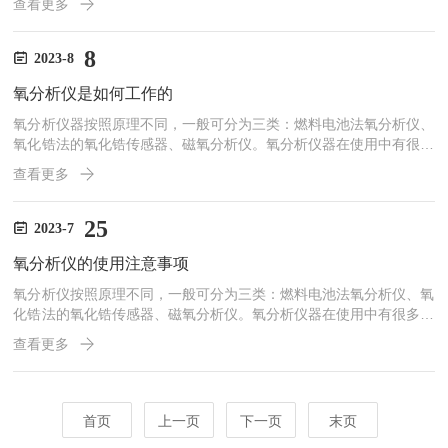
查看更多
排放气体进行实时监测已成为保护环境和人类健康的重要任务。烟道
氧分析仪作为一种专业设备，可准确测量燃烧过程中氧气的含量，为
环保管理提供重要数据依据。本文将详细介绍烟道氧分析仪的原理和
8
2023-8
应用，并探讨其在环境保护和能源利用方面的重要作用。烟道氧分析
氧分析仪是如何工作的
仪基于电化学传感器技术，通过测量氧气与电极间的电流变化来确
定...
氧分析仪器按照原理不同，一般可分为三类：燃料电池法氧分析仪、
氧化锆法的氧化锆传感器、磁氧分析仪。氧分析仪器在使用中有很多
注意事项，否则极易出现分析结果不准确等问题。所以，莱百网总结
查看更多
的几点注意事项，供您参考：1、氧分析仪在初次启用前，应该对连
接点，焊点，阀门等进行检漏，以确保空气中的氧不会反渗进入管道
及仪器内部，造成测量数值偏高。2、再次使用氧分析仪前，要进行
25
2023-7
管道系统净化，将漏入的空气吹除干净，同时确保连接取样管路时没
氧分析仪的使用注意事项
有漏入空气。3、样气中氧含量的变化会受管道材质及表面粗糙度
影...
氧分析仪按照原理不同，一般可分为三类：燃料电池法氧分析仪、氧
化锆法的氧化锆传感器、磁氧分析仪。氧分析仪器在使用中有很多注
意事项，否则极易出现分析结果不精准等问题。1、氧分析仪在初次
查看更多
启用前，应该对连接点，焊点，阀门等进行检漏，以确保空气中的氧
不会反渗进入管道及仪器内部，造成测量数值偏高。2、再次使用仪
器前，要进行管道系统净化，将漏入的空气吹除干净，同时确保连接
取样管路时没有漏入空气。3、样气中氧含量的变化会受管道材质及
首页
上一页
下一页
末页
表面粗糙度影响，因此一般连接管路选用铜管或抛光过的不锈钢