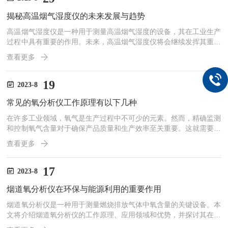
工作步骤如下：检测仪中的氧气传感器会与周围环境的氧气发生化学
揭秘高温烟气湿度仪的未来发展与趋势
反应，通过电流大小或电压变化来反映氧气浓度。传感器中的电极
会...
高温烟气湿度仪是一种用于测量高温烟气湿度的设备，其在工业生产
过程中具有重要的作用。未来，高温烟气湿度仪将会继续发挥其重要
作用，并且将会出现一些新的发展趋势和技术进步。首先，高温烟气
查看更多
湿度仪将会更加精确和可靠。随着工业生产的发展和对环境问题的关
注，对于高温烟气湿度的测量要求也越来越高。因此，高温烟气湿度
仪将会不断地改进和升级，以提高其测量精度和稳定性，满足工业生
19
2023-8
产的需求。其次，高温烟气湿度仪将会更加智能化和自动化。随着工
常见的氧分析仪工作原理有以下几种
业自动化的不断发展，高温烟气湿度仪也将逐渐融入自动化系统
中，...
在许多工业领域，氧气是生产过程中不可少的元素。然而，精确监测
和控制氧气含量对于确保产品质量和生产效率至关重要。这就需要一
种高精度、可靠性强的仪器来进行氧气分析。本文将介绍氧分析仪的
查看更多
原理、应用和优势，并探讨其在现代化生产过程中的重要性。氧分析
仪通过测量样品中氧气的浓度来确定氧气含量。常见的氧分析仪工作
原理有以下几种：电化学法：这种方法使用电化学电池来测量氧气浓
17
2023-8
度。电池中的两个电极之间会生成电势差，该电势差与氧气浓度成正
烟道氧分析仪在环保与能源利用的重要作用
比。光学法：光学氧分析仪利用氧气对特定波长的光的吸收特性来
测...
烟道氧分析仪是一种用于测量燃烧排放气体中氧含量的关键设备。本
文将介绍烟道氧分析仪的工作原理、应用领域和优势，并探讨其在环
境保护和能源利用方面的重要作用。随着环境污染日益严重，对燃烧