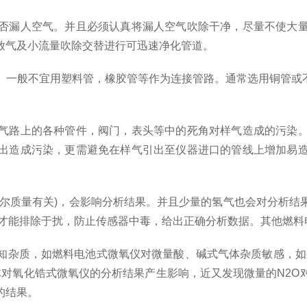
漏人空气。并且必须认真将漏人空气吹除干净，尽量不使大量
放气及小流量吹除交替进行可迅速净化管道。
不宜用塑料管，橡胶管等作为连接管路。通常选用铜管或不锈钢管
路上的各种管件，阀门，表头等中的死角对样气造成的污染。
出造成污染，更需避免在样气引出至仪器进口的管线上增加易
质量有关)，会影响分析结果。并且少量的氢气也会对分析结
)才能排除于扰，防止传感器中毒，给出正确分析数据。其他燃
质，如燃料电池式微氧仪对微量酸、碱式气体杂质敏感，如果气体
体对氧化锆式微氧仪的分析结果产生影响，近又发现微量的N2O
的结果。