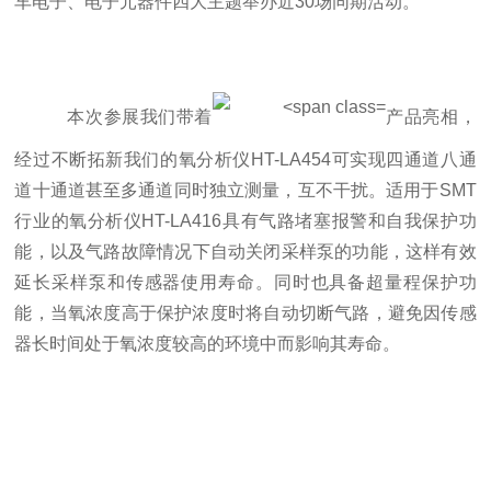
车电子、电子元器件四大主题举办近
30
场同期活动。
本次参展我们带着
产品亮相，
经过不断拓新我们的氧分析仪
HT-LA454
可实现四通道八通
道十通道甚至多通
道
同时独立测量，互不干扰
。适用于
SMT
行业的氧分析仪
HT-LA416
具
有
气路堵塞报警和自我保护功
能，
以及
气路故障情况下自动关闭采样泵
的功能
，
这样
有效
延长采样泵和传感器使用寿命
。同时也具备超量程保护功
能，当氧浓度高于保护浓度时将自动切断气路，避免因传感
器长时间处于氧浓度较高的环境中而影响其寿命。