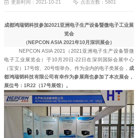
更新时间：2021-10-21
点击次数：5801
成都鸿瑞韬科技参加
2021亚洲电子生产设备暨微电子工业展
览会
（
NEPCON ASIA 2021年10月深圳展会
）
NEPCON ASIA 2021
（
2021
亚洲电子生产设备暨微
电子工业展览会）于
10
月
20
日
-22
日在深圳国际会展中心
（宝安）
17
号馆、
20
号馆举办。作为业内的电子类展会，
成
都鸿瑞韬科技有限公司有幸作为参展商也参加了本次展会，
展位号：
1R22
（
17
号展馆）。