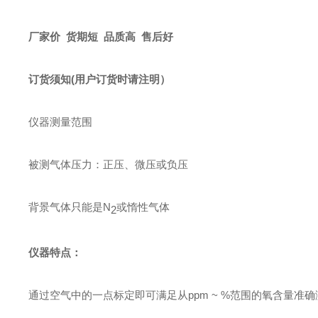
厂家价 货期短 品质高 售后好
订货须知
(用户订货时请注明）
仪器测量范围
被测气体压力：正压、微压或负压
背景气体
只能是N
或惰性气体
2
仪器特点：
通过空气中的一点标定即可满足从
pp
m ~ %范围的氧含量准