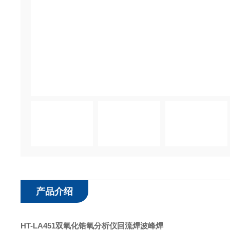
产品介绍
HT-LA451
双氧化锆氧分析仪
回流焊波峰焊