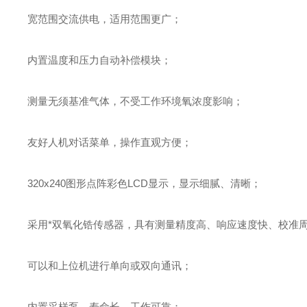
宽范围交流供电，适用范围更广；
内置温度和压力自动补偿模块；
测量无须基准气体，不受工作环境氧浓度影响；
友好人机对话菜单，操作直观方便；
320x240图形点阵彩色LCD显示，显示细腻、清晰；
采用*双氧化锆传感器，具有测量精度高、响应速度快、校准
可以和上位机进行单向或双向通讯；
内置
采样泵，寿命长、工作可靠；