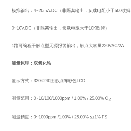
模拟输出
：
4
~
20mA.DC
（非隔离输出，负载电阻小于
500
欧姆
0
~
10V.DC
（非隔离输出，负载电阻大于
10K
欧姆）
1
路可编程干触点型无源报警输出
，
触点
大容量
220VAC/2A
测量原理：双氧化锆
显示方式：
320
×
240图形点阵
彩
色LCD
测量范围：
0
~
10/100/1000ppm / 1.00% / 25.00% O
2
测量精度：
0~1000ppm /1.00%
/ 25.00%
≤
±1% FS