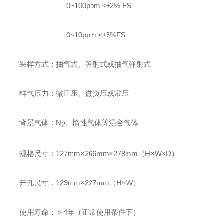
0~100ppm
≤
±2% FS
0~10ppm
≤
±5%FS
采样方式：
抽气式、弹射式或抽气弹射式
样气压力
：微正压、微负压或常压
背景气体
：
N
、
惰性气体等混合气体
2
规格尺寸：
1
27
mm
×
26
6
mm
×
27
8
mm（H
×
W
×
D）
开孔尺寸：
129
mm
×
2
27
mm（H
×
W）
使用寿命：
＞
4
年（正常使用条件下）