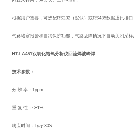
根据用户需要，可选配RS232（默认）或RS485数据通讯接口
气路堵塞报警和自我保护功能，气路故障情况下自动关闭采样
HT-LA451
双氧化锆氧分析仪
回流焊波峰焊
技术参数
：
分 辨 率：
1ppm
重 复 性：
≤
±1%
响应时间：
T
≤
30S
90