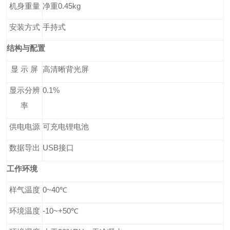
机身
重量
净重
0.45
kg
安装方式
手持
式
结构与配置
显
示
屏
高清晰背光屏
显示分辨
0.1%
率
供电电源
可充电锂电池
数据导出
USB接口
工作环境
样气
温度
0
~4
0
℃
环境温度
-10
~
+50
℃