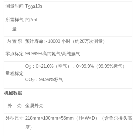
测量时间
T
≤
1
0s
90
所需样气
约
7
mI
量
内 置 泵
预计寿命＞
100
00 小时
（
约
20万
次测量
）
零点
标定
99.999%高纯氮气/高纯氩气
O
：
0
~21.0%
（
空气）
，0~99.9
%
（99.99
%
标气）
2
量程标定
CO
：
99.99
%
标气
2
机械数据
外
壳
金属外壳
外
型
尺寸
218
mm
×
100
mm
×
56
mm
（
H
×
W
×
D
）
（含
鲁尔接头高
度
）