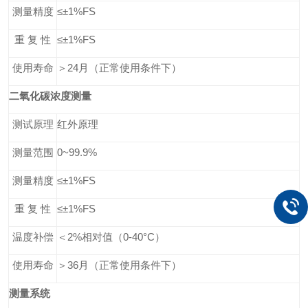
测量
精度
≤
±1%FS
重
复
性
≤
±
1
%FS
使用寿命
＞
24月
（正常使用条件下）
二氧化碳
浓度测量
测试原理
红外原理
测量范围
0
~99.9
%
测量
精度
≤
±1%FS
重
复
性
≤
±
1
%FS
温度补偿
＜
2%相对值
（
0-40°C
）
使用寿命
＞
36月
（正常使用条件下）
测量系统