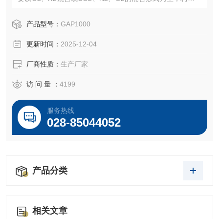
同气体的不同功用达到保质与保鲜的目的。其中，CO2能抑
制大多需氧腐蚀细菌和霉菌的生长繁殖；O2抑制大多厌氧的
产品型号：
GAP1000
腐蚀细菌生长繁殖，保持鲜肉色泽、维持新鲜果蔬富氧呼吸
更新时间：
2025-12-04
及鲜度；N2作充填气。
厂商性质：
生产厂家
访 问 量 ：
4199
服务热线
028-85044052
产品分类
相关文章