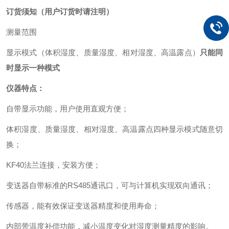
订货须知
（用户订货时请注明）
测量范围
显示模式
（
体积
湿度、
质量
湿度
、
相对湿度、高温露点
）
只能同
时显示
一
种模式
仪器特点：
自带显示功能，用户使用直观方便；
体积
湿度、质量湿度、相对湿度、高温露点四种显示
模
式随意切
换；
KF40法兰连接，安装方便；
变送器
自带标准的RS485通讯口，可与计算机实现双向通讯；
传感器，能有效保证
变送器
精度和使用寿命；
内部带温度补偿功能，减小温度变化对湿度测量精度的影响。