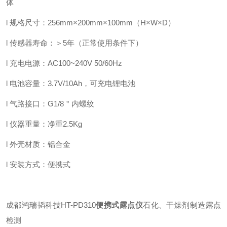
体
l 规格尺寸：256mm×200mm×100mm（H×W×D）
l 传感器寿命：＞5年（正常使用条件下）
l 充电电源：AC100~240V 50/60Hz
l 电池容量：3.7V/10Ah，可充电锂电池
l 气路接口：G1/8＂内螺纹
l 仪器重量：净重2.5Kg
l 外壳材质：铝合金
l 安装方式：便携式
成都鸿瑞韬科技HT-PD310
便携式露点仪
石化、干燥剂制造露点
检测