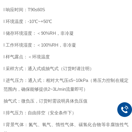
l 响应时间：T90≤60S
l 环境温度：-10℃~+50℃
l 储存环境湿度：＜90%RH，非冷凝
l 工作环境湿度：＜100%RH，非冷凝
l 样气露点：＜环境温度
l 采样方式：通入式或抽气式（订货时请注明）
l 进气压力：通入式：相对大气压≤5~10kPa（将压力控制在规定
范围内，确保能够提供2~3L/min流量即可）
抽气式：微负压，订货时需说明具体负压值
l 排气压力：自由排空（安全条件下）
l 背景气体：氮气、氧气、惰性气体、碳氢化合物等非腐蚀性气