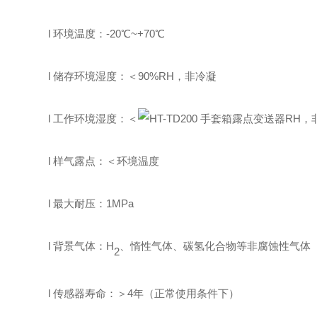
l
环境
温度
：
-
2
0
℃
~
+
7
0
℃
l
储存
环境湿度
：
＜
9
0%RH
，非冷凝
l
工作
环境湿度
：
＜
RH
，
l
样气露点
：
＜
环境
温度
l
最大耐
压
：
1
MPa
l
背景气体：
H
、
惰性气体、碳氢化合物
等
非腐蚀性气体
2
l
传感器
寿命
：
＞
4
年（正常使用条件下）