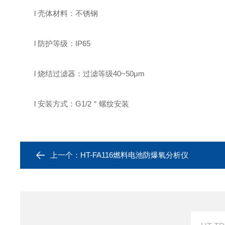
l
壳体材料：不锈钢
l
防护
等级：
IP65
l
烧结过滤器：过滤等级
40~50
μ
m
l
安装方式：
G1/2
＂螺纹安装
上一个：
HT-FA116燃料电池防爆氧分析仪