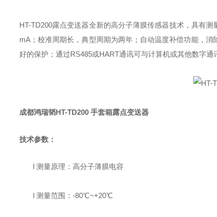
HT-TD200露点变送器全新的高分子薄膜传感器技术，
具有测
mA
；
校准周期长，典型周期为两年；
自动温度补偿功能，
消
好的保护
；
通过
RS485
或
HART
通讯可
与计算机
或其他数字通
成都鸿瑞韬
HT-TD200 手套箱露点变送器
技术参数：
l
测量原理：
高分子
薄膜电容
l
测量范围：
-
8
0
℃
~
+
2
0
℃