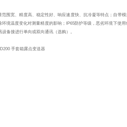
量范围宽、精度高、稳定性好、响应速度快、
抗冷凝
等
特点；
自带模
除
环境
温度
变化
对
测量精度的影响；
IP65
防护等级，
恶劣环境
下
使用
讯设备接
进行单向或双向通讯
（
选购
）
。