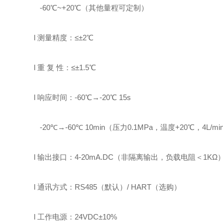
-
6
0
℃
~
+
2
0
℃
（
其他量程可定制
）
l
测量精度：
≤
±
2
℃
l
重
复
性
：
≤
±
1
.5
℃
l
响应时间：
-
6
0
℃
→
-
2
0
℃
15
s
-
2
0
℃
→
-
6
0
℃
10min
（
压力
0.
1
MP
a
，
温度
+20
℃
，
4L/mi
l
输出
接口
：
4-20mA.DC
（非隔离输出，负载电阻
＜
1K
Ω
l
通讯
方式
：
RS485
（
默认
）
/ HART
（
选购
）
l
工作电源
：
24VDC±10%