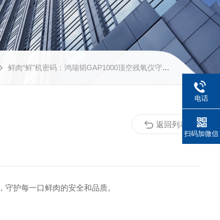
鲜肉“鲜”机密码：鸿瑞韬GAP1000顶空残氧仪守护每一口新鲜
电话
返回列表
扫码加微信
，守护每一口鲜肉的安全和品质。