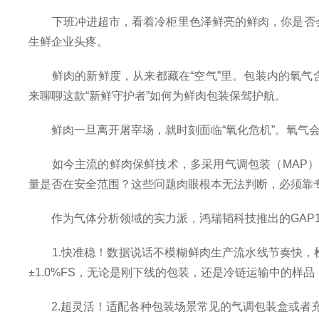
下班冲进超市，看着冷柜里色泽鲜亮的鲜肉，你是否会毫不
生鲜企业头疼。
鲜肉的新鲜度，从来都藏在“空气”里。包装内的氧气含
来聊聊这款“新鲜守护者”如何为鲜肉包装保驾护航。
鲜肉一旦离开屠宰场，就时刻面临“氧化危机”。氧气会
如今主流的鲜肉保鲜技术，多采用气调包装（MAP）--
量是否在安全范围？这些问题肉眼根本无法判断，必须靠专
作为气体分析领域的实力派，鸿瑞韬科技推出的GAP1
1.快准稳！数据说话不模糊鲜肉生产流水线节奏快，检
±1.0%FS，无论是刚下线的包装，还是冷链运输中的样
2.超灵活！适配各种包装场景常见的气调包装盒或者充氮包装