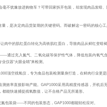
犹豫放进购物车？可带回家拆开包装，却发现肉品发暗、隐约有异
量，是决定肉品货架期的关键密码。而破解这一密码的核心工具，
让肉中的肌红蛋白转化为高铁肌红蛋白，导致肉品从鲜红变暗褐
----通过充入氮气、二氧化碳等保护性气体，降低包装内氧
业仪器“火眼金睛”来检测。
000顶空残氧仪，专为食品包装检测量身打造，在鲜肉行业更
测效率直接影响产能。GAP1000采用高精度传感器，开机后
品，都能快速捕捉残氧数值，让不合格产品无所遁形。
袋------不同的包装形态，GAP1000都能轻松应对。