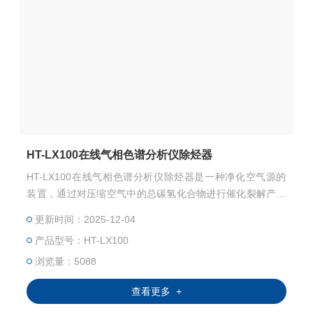
HT-LX100在线气相色谱分析仪除烃器
HT-LX100在线气相色谱分析仪除烃器是一种净化空气源的
装置，通过对压缩空气中的总碳氢化合物进行催化裂解产生
低于0.1PPm碳氢化合物的零级空气，在加热催化器中碳氢
更新时间：2025-12-04
化合物被转化为二氧化碳和水蒸气，再分别经过脱除二氧化
产品型号：HT-LX100
碳和水的装置后，即可得到零级别的空气，有效提高气体质
量，保证色谱基线平稳。
浏览量：5088
查看更多 +