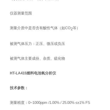
仪器测量范围
测量介质中是否含有酸性气体（如
CO
等）
2
被测气体压力：正压、微压或负
压
被测气体主要成份、杂质、硫化物
H
T-LA415燃料电池
氧分析仪
技术参数：
测量精度
：
0~1000ppm /1.00% /
25.00%
≤
±1% FS