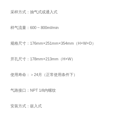
采样方式：抽气式或
通入式
样气流量
：
600
~
800ml/min
规格尺寸
：
17
6
mm
×
251mm
×
3
54
mm
（
H
×
W
×
D
）
开孔尺寸
：
17
8
mm
×
213mm
（
H
×
W
）
使用寿命
：
＞
24
月
（正常使用条件下）
气路接口
：
NPT 1/8
内螺纹
安装方式：嵌入式