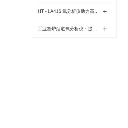
HT - LA416 氧分析仪助力高温烧结炉迈向精细化生产新征程
工业窑炉烟道氧分析仪：提升效率的利器