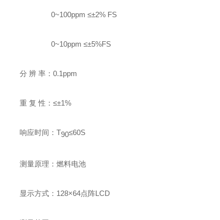
0~100ppm
≤
±2% FS
0~10ppm
≤
±5%FS
分 辨 率
：
0.1ppm
重 复 性
：
≤
±1%
响应时间
：
T
≤
60S
90
测量原理
：
燃料电池
显示方式
：
128
×
64
点阵
LCD