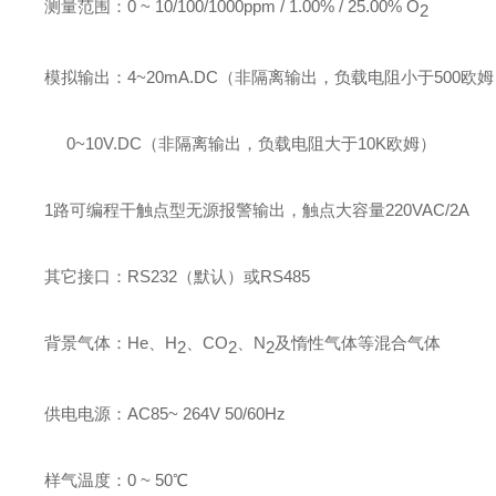
测量范围
：
0 ~ 10/100/1000ppm
/
1.00%
/
25.00% O
2
模拟输出
：
4
~
20mA.DC
（非隔离输出，负载电阻小于
50
0欧
姆
0
~
10V.DC
（非隔离输出，负载电阻大于
10K
欧姆）
1
路可编程干触点型无源报警输出
，
触点
大容量
220VAC/2A
其它接口
：
RS232（默认）或RS485
背景气体
：
He
、
H
、
CO
、
N
及
惰性气体等混合气体
2
2
2
供电电源：
AC
85
~ 264V 50/60Hz
样气温度：0 ~ 50℃