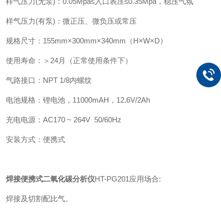
样气压力(无泵)：0.05Mpa≤入口表压≤0.35Mpa，稳压气氛
样气压力(有泵)：微正压、微负压或常压
规格尺寸：155mm×300mm×340mm（H×W×D）
使用寿命：＞24月（正常使用条件下）
气路接口：NPT 1/8内螺纹
电池规格：锂电池，11000mAH，12.6V/2Ah
充电电源：AC170 ~ 264V 50/60Hz
安装方式：便携式
焊接便携式二氧化碳分析仪
HT-PG201应用场合:
焊接及切割配比气。