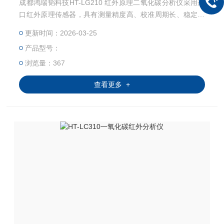
成都鸿瑞韬科技HT-LG210 红外原理二氧化碳分析仪采用进
口红外原理传感器，具有测量精度高、校准周期长、稳定可
靠等特点；对被测气体具有很好的选择性，检测部分无磨
更新时间：2026-03-25
损，无需维护；温度和压力补偿，消除温度和压力对测量精
产品型号：
度的影响
浏览量：367
查看更多 +