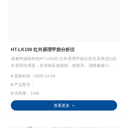
HT-LK100 红外原理甲烷分析仪
成都鸿瑞韬科技HT-LK100 红外原理甲烷分析仪采用进口红
外原理传感器，具有响应速度快、精度高、漂移量极小、校
准周期长等特点；仪表支持多点分段线性标定，满足全量程
更新时间：2025-12-04
范围的浓度准确测量；对被测气体具有很好的选择性，减少
产品型号：
交叉干扰影响
浏览量：1246
查看更多 +