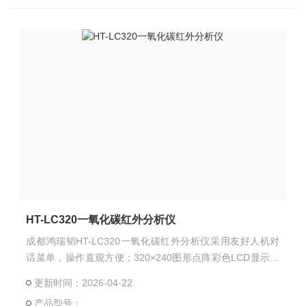
HT-LC320一氧化碳红外分析仪
成都鸿瑞韬HT-LC320一氧化碳红外分析仪采用友好人机对
话菜单，操作直观方便；320×240图形点阵彩色LCD显示，
显示细腻、清晰；采用进口红外原理传感器，具有响应速度
更新时间：2026-04-22
快、精度高、漂移量极小、校准周期长等特点
产品型号：