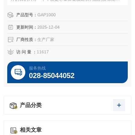
气是影响药品保质期的主要因素。GAP1000药品残氧检测仪
采用燃料电池和红外原理，结合了当今*进的超低功耗微控制
产品型号：
GAP1000
器技术，专用于氧气、氮气及二氧化碳气体分析测量的手持
更新时间：
2025-12-04
式气体分析仪，具有超快响应速度、校准周期长、精度高、
功耗低等特点，具有自动压力和
厂商性质：
生产厂家
访 问 量 ：
11617
服务热线
028-85044052
产品分类
相关文章