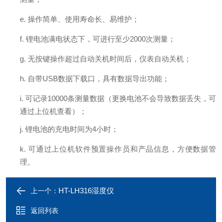
e.
操作简单、使用寿命长、易维护；
f.
锂电池满电状态下，可进行至少
2
0
00
次测量；
g.
无按键操作超过自动关机时间后，仪表自动关机；
h.
自带
USB
数据下载口，
具有数据导出功能；
i.
可记录
10000
条
测量数据
（
更换电池不会导致数据丢失，可
通过上位机查看
）
；
j.
锂电池的充电时间为
4
小时
；
k.
可通过上位机软件预置操作员和产品信息，方便数据管
理。
HT-LH316湿度仪
上一个：
返回列表