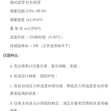
测试原理
红外原理
测量范围
0.0%~99.9%
测量精度
≤±1.0%FS
重
复 性
≤±1.0%FS
温度补偿
＜
2%相对值（0-40°C）
传感器寿命
＞
5年（正常使用条件下）
仪器特点：
a.
高
分辨率
LCD
显示屏
，显示
清晰、美
观；
b.
机身设计精密，高防护性；
c.
具有
自动
压力和
温度补偿功能，降低
压力和
温度变化对测
量
值造成
的误差；
d.
仪表支持多点分段线性
标定
，
满足
全量程
范围的
浓度
准确
测量
；