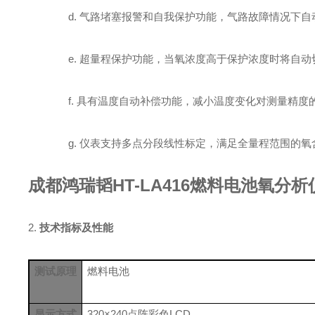
d.
气路堵塞报警和自我保护功能，气路故障情况下自
e.
超量程保护功能，当氧浓度高于保护浓度时将自动
f.
具有
温度自动补偿功能，减小温度变化对测量精度
g.
仪表支持多点分段线性
标定
，
满足
全量程
范围的氧
成都鸿瑞韬
HT-LA416燃料电池氧分析
2.
技术指标及性能
测试原理
燃料电池
显示方式
320
×
240
点阵
彩色
LCD