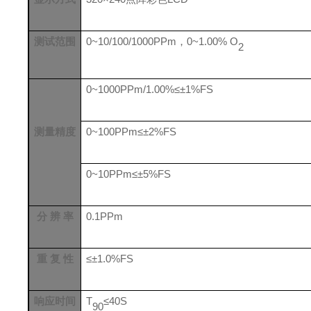
测试范围
0
~
10/100/
1000
PPm
，
0~1.00%
O
2
0~1000
PPm
/
1.00%
≤
±1%FS
测量精度
0~100
PPm
≤
±2%FS
0~10
PPm
≤
±5%FS
分
辨
率
0.
1
PPm
重
复
性
≤
±1
.0
%
FS
响应时间
T
≤
4
0S
90