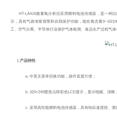
HT-LA416
微量氧分析仪
采用
燃料电池
传感器，
是一种以
示
，
具有
气路堵塞报警和自我保护功能
，
能在氧含量
0~10/10
工、空气分离、半导体行业保护气体检测、食品生产过程气体
1.
产品特性
a.
中英文菜单切换功能，操作直观方便
；
b.
320
×
240
图形点阵
彩
色
LCD
显示，显示细腻、清晰
c.
采用
高性能
燃料电池传感器，具有响应速度快、测