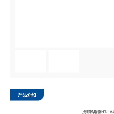
产品介绍
成都鸿瑞韬
HT-L