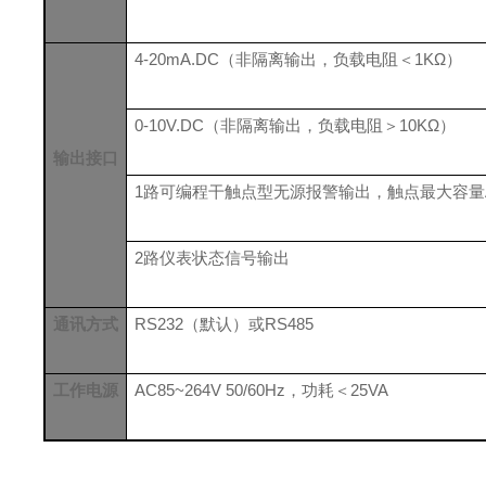
4
-
20mA.DC
（非隔离输出，负载电阻
＜
1K
Ω
）
0
-
10V
.DC
（非隔离输出，负载电阻＞
10K
Ω
）
输出
接口
1
路可编程干触点型无源报警输出
，
触点最大容量
2
路仪表状态信号输出
通讯
方式
RS232
（默认）或
RS485
工作电源
AC8
5
~264V 50/60Hz
，
功耗
＜
2
5
VA