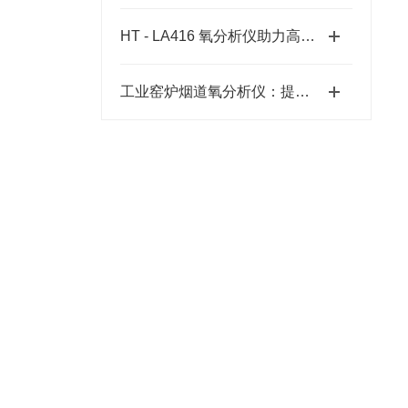
HT - LA416 氧分析仪助力高温烧结炉迈向精细化生产新征程
工业窑炉烟道氧分析仪：提升效率的利器